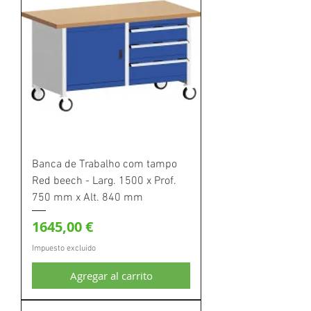
Banca de Trabalho com tampo
Red beech - Larg. 1500 x Prof.
750 mm x Alt. 840 mm
Precio
1645,00 €
Impuesto excluido
Agregar al carrito