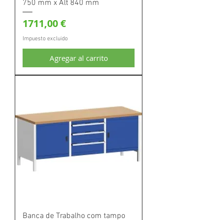
750 mm x Alt 840 mm
Precio
1711,00 €
Impuesto excluido
Agregar al carrito
Banca de Trabalho com tampo