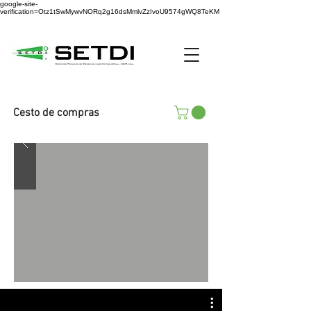
google-site-
verification=Otz1tSwMywvNORq2g16dsMmlvZzIvoU9574gWQ8TeKM
Cesto de compras