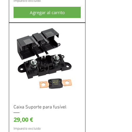
Impuesto excluido
Agregar al carrito
Caixa Suporte para fusível
Precio
29,00 €
Impuesto excluido