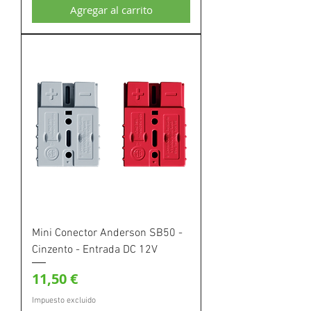
Agregar al carrito
Mini Conector Anderson SB50 -
Cinzento - Entrada DC 12V
Precio
11,50 €
Impuesto excluido