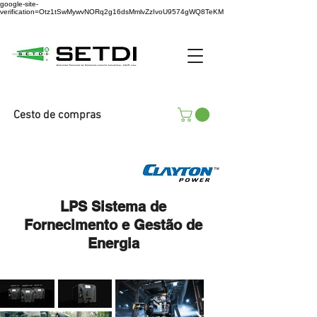
google-site-
verification=Otz1tSwMywvNORq2g16dsMmlvZzIvoU9574gWQ8TeKM
Cesto de compras
LPS Sistema de
Fornecimento e Gestão de
Energia