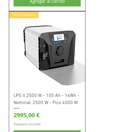
Agregar al carrito
Novo Modelo
LPS II 2500 W - 100 Ah - 1kWh -
Nominal: 2500 W - Pico 4000 W
Precio
2995,00 €
Impuesto excluido