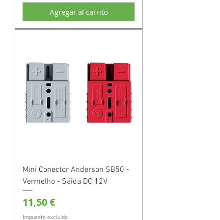
Agregar al carrito
Mini Conector Anderson SB50 -
Vermelho - Sáida DC 12V
Precio
11,50 €
Impuesto excluido