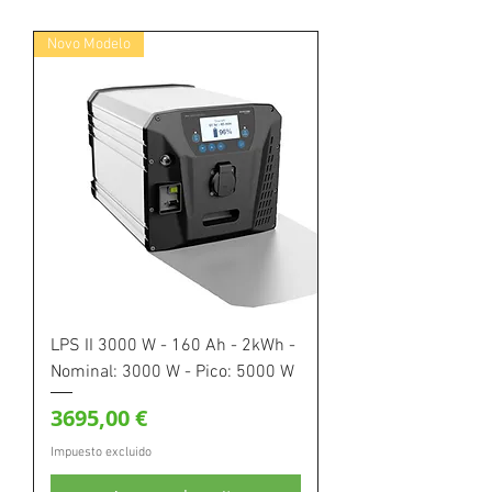
Novo Modelo
LPS II 3000 W - 160 Ah - 2kWh -
Nominal: 3000 W - Pico: 5000 W
Precio
3695,00 €
Impuesto excluido