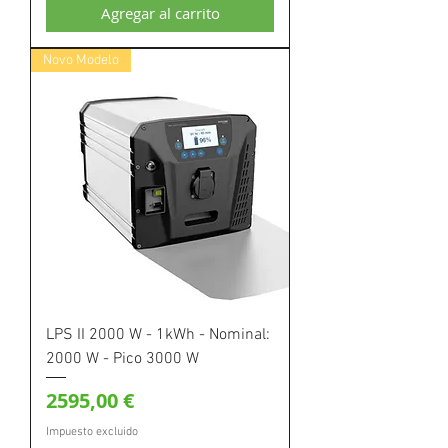
Agregar al carrito
Novo Modelo
LPS II 2000 W - 1kWh - Nominal:
2000 W - Pico 3000 W
Precio
2595,00 €
Impuesto excluido