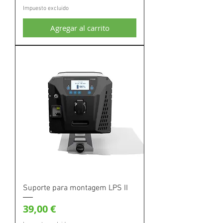
Impuesto excluido
Agregar al carrito
Suporte para montagem LPS II
Precio
39,00 €