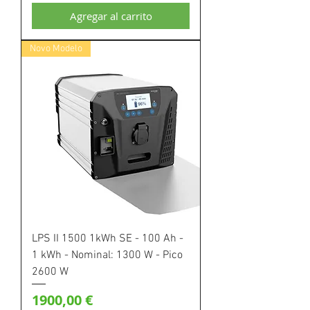
Agregar al carrito
Novo Modelo
LPS II 1500 1kWh SE - 100 Ah -
1 kWh - Nominal: 1300 W - Pico
2600 W
Precio
1900,00 €