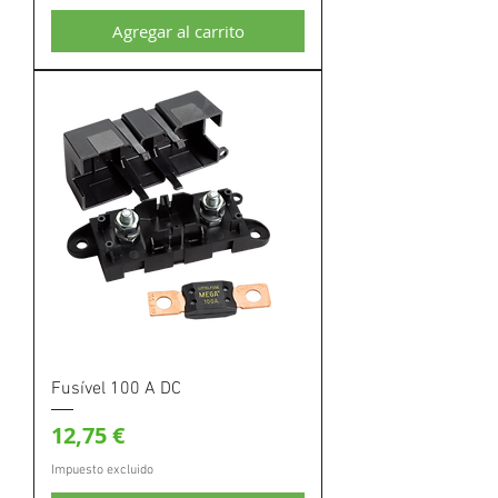
Agregar al carrito
Fusível 100 A DC
Precio
12,75 €
Impuesto excluido