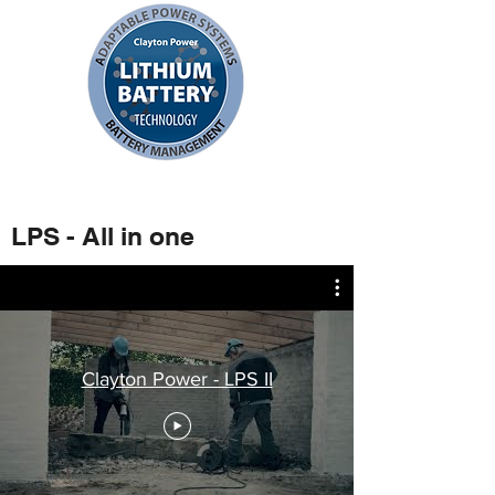
LPS - All in one
Clayton Power - LPS II