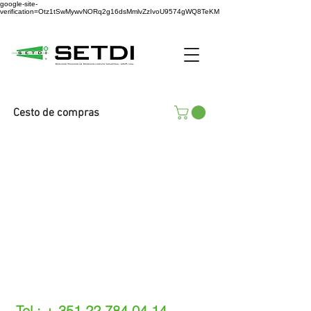
google-site-
verification=Otz1tSwMywvNORq2g16dsMmlvZzIvoU9574gWQ8TeKM
Cesto de compras
Tel.: +
351 22 784 04 14