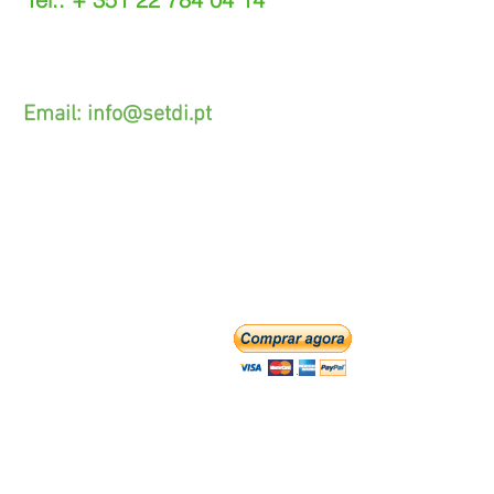
(Chamada para a rede fixa nacional)
(O custo das operações depende do tarifário
acordado com o seu operador)
Email:
info@setdi.pt
Atendimento ao cliente
Contato > /
Frete >
Trocas > /
Pagamento e Garantia >
SETDI, Unip. Lda.