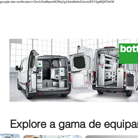
google-site-verification=Otz1tSwMywvNORq2g16dsMmlvZzIvoU9574gWQ8TeKM
Explore a gama de equipam