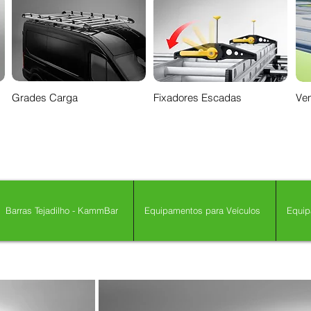
Grades Carga
Fixadores Escadas
Ven
Barras Tejadilho - KammBar
Equipamentos para Veículos
Equip