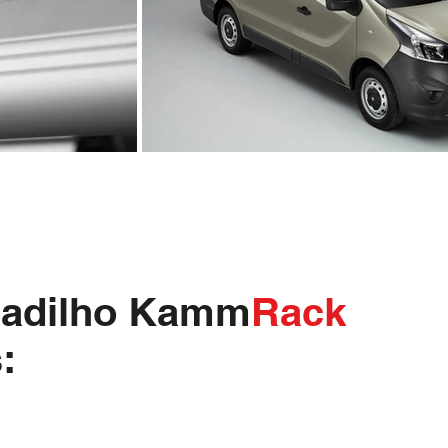
ejadilho Kamm
Rack
: