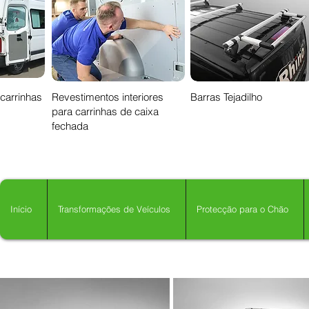
 carrinhas
Revestimentos interiores
Barras Tejadilho
para carrinhas de caixa
fechada
Início
Transformações de Veículos
Protecção para o Chão