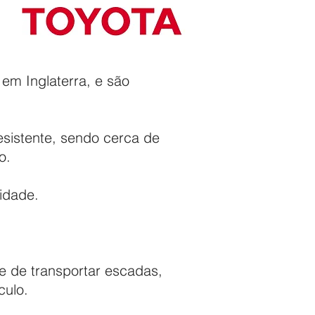
m Inglaterra, e são
esistente, sendo cerca de
o.
idade.
 de transportar escadas,
culo.