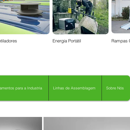
tiladores
Energia Portátil
Rampas 
amentos para a Industria
Linhas de Assemblagem
Sobre Nós