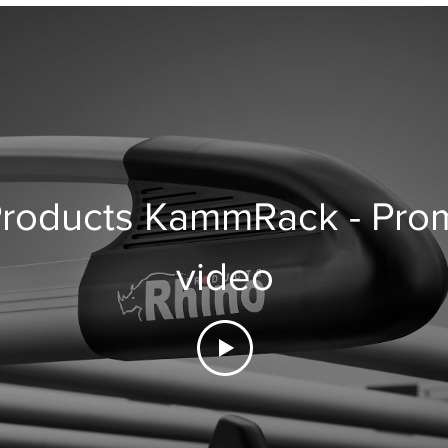
Products KammRack - Prom
video