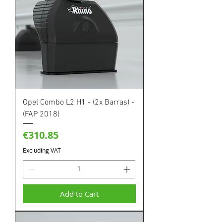
Opel Combo L2 H1 - (2x Barras) -
(FAP 2018)
Price
€310.85
Excluding VAT
Add to Cart