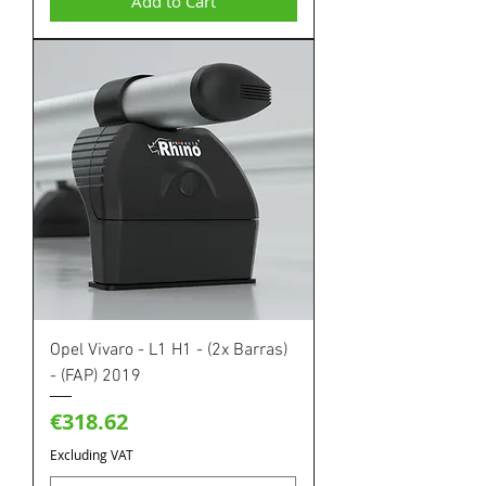
Add to Cart
Opel Vivaro - L1 H1 - (2x Barras)
- (FAP) 2019
Price
€318.62
Excluding VAT