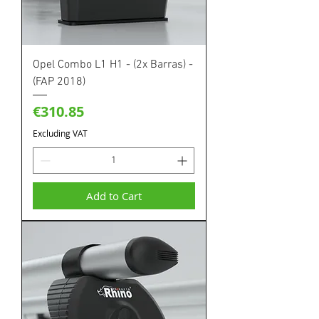
Opel Combo L1 H1 - (2x Barras) -
(FAP 2018)
Price
€310.85
Excluding VAT
Add to Cart