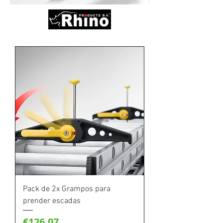
Pack de 2x Grampos para
prender escadas
Price
€126.07