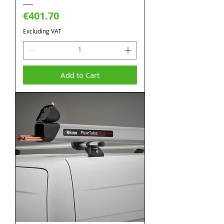
Price
€401.70
Excluding VAT
Add to Cart