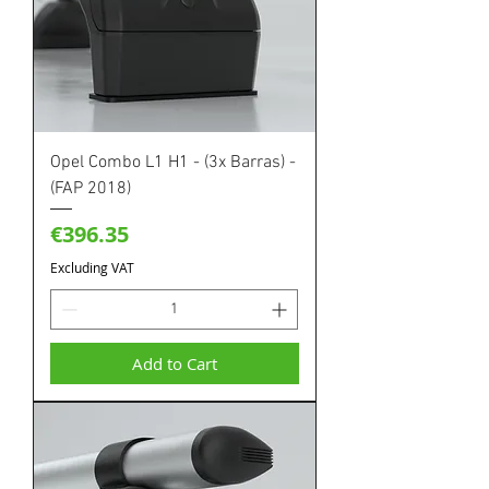
Opel Combo L1 H1 - (3x Barras) -
(FAP 2018)
Price
€396.35
Excluding VAT
Add to Cart