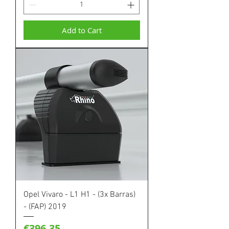
Add to Cart
Opel Vivaro - L1 H1 - (3x Barras)
- (FAP) 2019
Price
€396.35