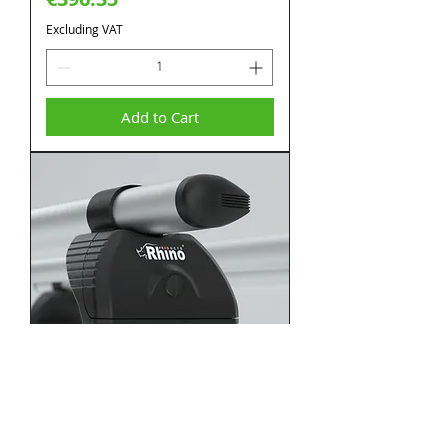
Excluding VAT
Add to Cart
Opel Vivaro - L2 H1, L3 H1 - (3x