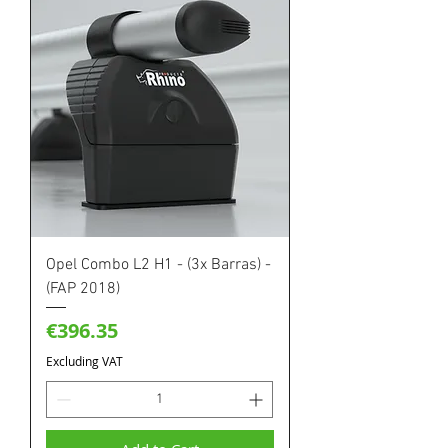
Opel Combo L2 H1 - (3x Barras) -
(FAP 2018)
Price
€396.35
Excluding VAT