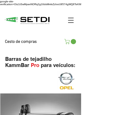
google-site-
verification=Otz1tSwMywvNORq2g16dsMmlvZzIvoU9574gWQ8TeKM
Cesto de compras
Barras de tejadilho
KammBar
Pro
para veículos: