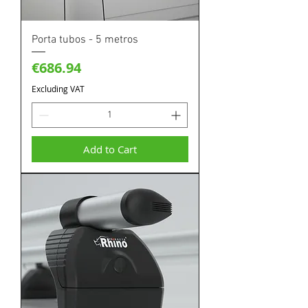
Porta tubos - 5 metros
Price
€686.94
Excluding VAT
Add to Cart