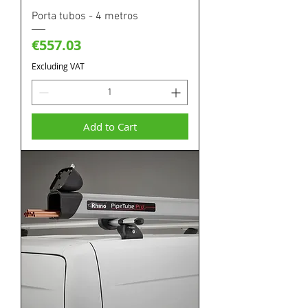
Porta tubos - 4 metros
Price
€557.03
Excluding VAT
Add to Cart