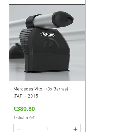
Mercedes Vito - (3x Barras) -
(FAP) - 2015
Price
€380.80
Excluding VAT