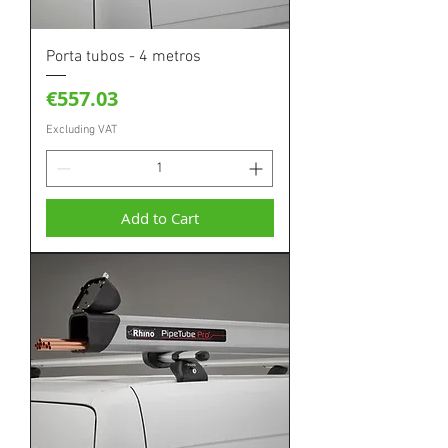
Porta tubos - 4 metros
Price
€557.03
Excluding VAT
Add to Cart