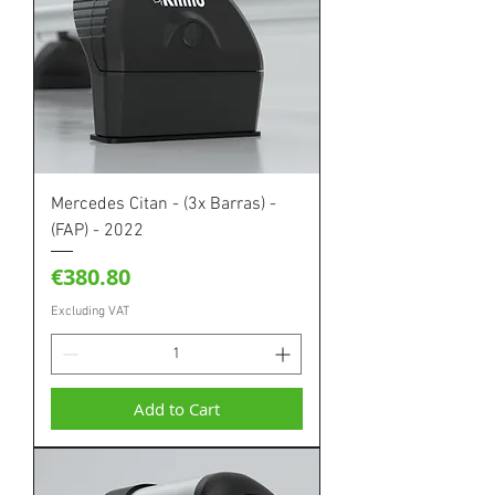
Mercedes Citan - (3x Barras) -
(FAP) - 2022
Price
€380.80
Excluding VAT
Add to Cart