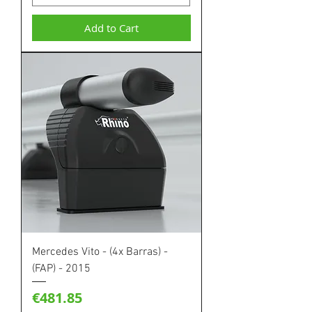
Add to Cart
Mercedes Vito - (4x Barras) -
(FAP) - 2015
Price
€481.85