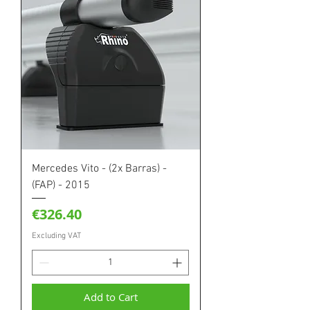
Mercedes Vito - (2x Barras) -
(FAP) - 2015
Price
€326.40
Excluding VAT
Add to Cart