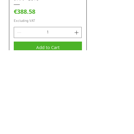
Price
€388.58
Excluding VAT
Add to Cart