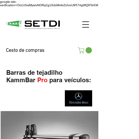
google-site-
verification=Otz1tSwMywvNORq2g16dsMmlvZzIvoU9574gWQ8TeKM
Cesto de compras
Barras de tejadilho
KammBar
Pro
para veículos: