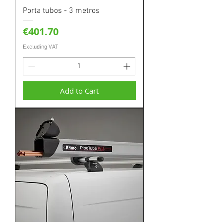
Porta tubos - 3 metros
Price
€401.70
Excluding VAT
Add to Cart