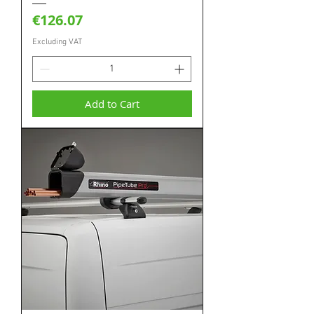
Price
€126.07
Excluding VAT
Add to Cart