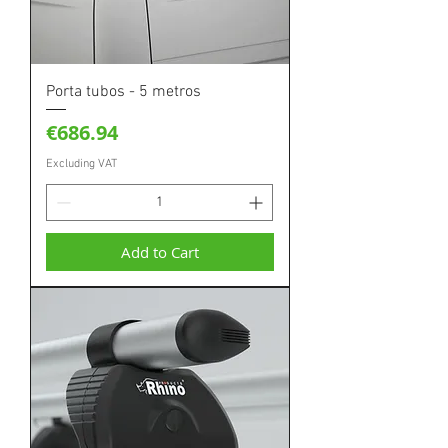
Porta tubos - 5 metros
Price
€686.94
Excluding VAT
Add to Cart