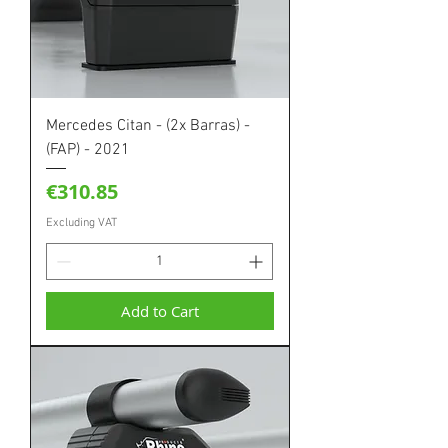
Mercedes Citan - (2x Barras) -
(FAP) - 2021
Price
€310.85
Excluding VAT
Add to Cart