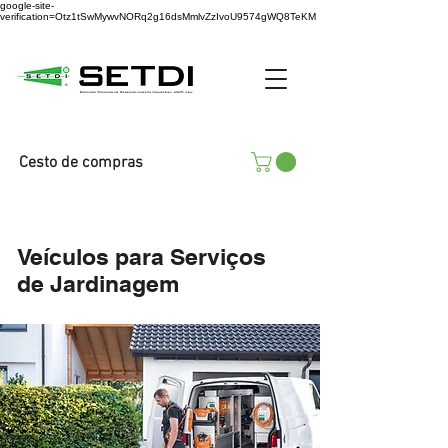
google-site-
verification=Otz1tSwMywvNORq2g16dsMmlvZzIvoU9574gWQ8TeKM
Cesto de compras
Veículos para Serviços
de Jardinagem