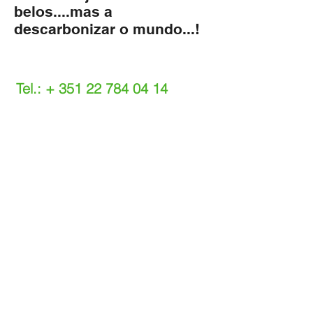
belos....mas a
descarbonizar o mundo...!
Tel.: +
351 22 784 04 14
(Chamada para a rede fixa nacional)
(O custo das operações depende do tarifário
acordado com o seu operador)
Email:
info@setdi.pt
Atendimento ao cliente
Contato > /
Frete >
Trocas > /
Pagamento e Garantia >