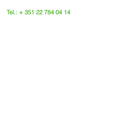
Tel.: +
351 22 784 04 14
(Chamada para a rede fixa nacional)
(O custo das operações depende do tarifário
acordado com o seu operador)
Email:
info@setdi.pt
Atendimento ao cliente
Contato > /
Frete >
Trocas > /
Pagamento e Garantia >