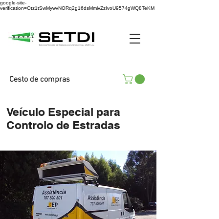
google-site-
verification=Otz1tSwMywvNORq2g16dsMmlvZzIvoU9574gWQ8TeKM
Cesto de compras
Veículo Especial para
Controlo de Estradas