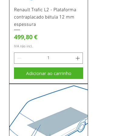
Renault Trafic L2 - Plataforma
contraplacado bétula 12 mm
espessura
Preço
499,80 €
IVA não incl.
Adicionar ao carrinho