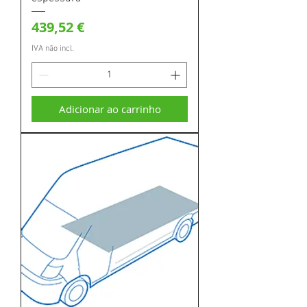
Preço
439,52 €
IVA não incl.
Adicionar ao carrinho