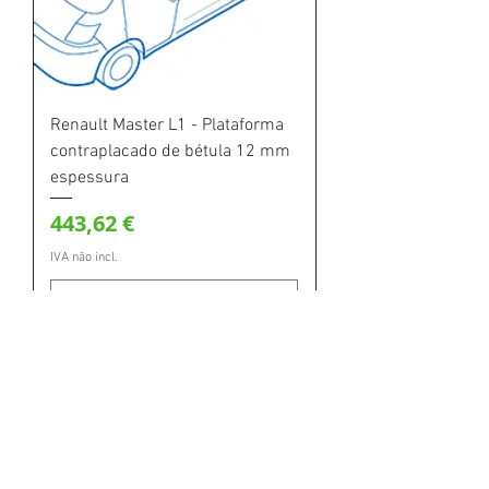
Renault Master L1 - Plataforma
contraplacado de bétula 12 mm
espessura
Preço
443,62 €
IVA não incl.
Adicionar ao carrinho