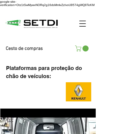
google-site-
verification=Otz1tSwMywvNORq2g16dsMmlvZzIvoU9574gWQ8TeKM
Cesto de compras
Plataformas para proteção do
chão de veículos: