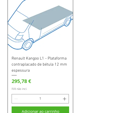
Renault Kangoo L1 - Plataforma
contraplacado de bétula 12 mm
espessura
Preço
295,78 €
IVA não incl.
Adicionar ao carrinho