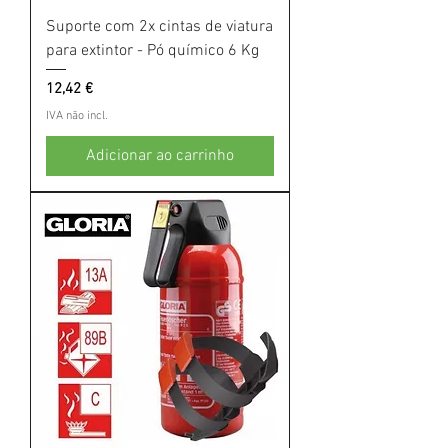
Suporte com 2x cintas de viatura
para extintor - Pó químico 6 Kg
Preço
12,42 €
IVA não incl.
Adicionar ao carrinho