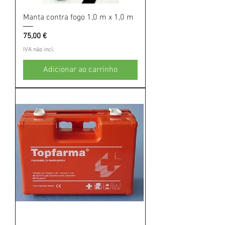
Manta contra fogo 1,0 m x 1,0 m
Preço
75,00 €
IVA não incl.
Adicionar ao carrinho