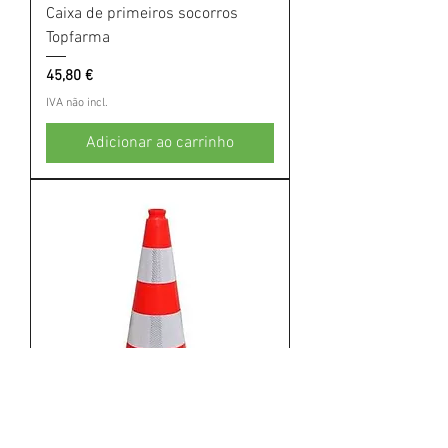
Caixa de primeiros socorros
Topfarma
Preço
45,80 €
IVA não incl.
Adicionar ao carrinho