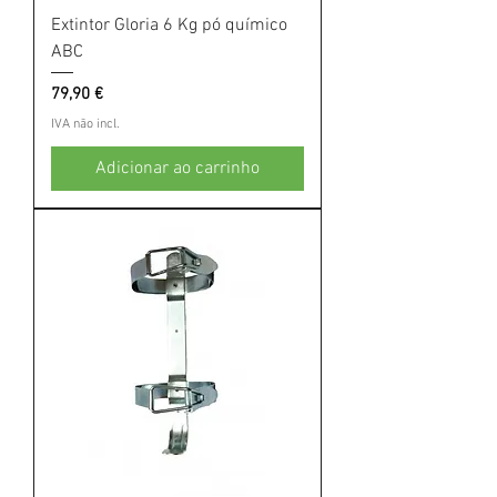
Extintor Gloria 6 Kg pó químico
ABC
Preço
79,90 €
IVA não incl.
Adicionar ao carrinho