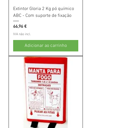
Extintor Gloria 2 Kg pó químico
ABC - Com suporte de fixação
Preço
66,96 €
IVA não incl.
Adicionar ao carrinho