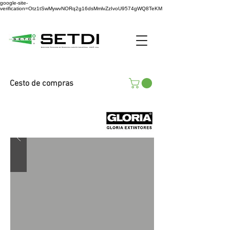
google-site-
verification=Otz1tSwMywvNORq2g16dsMmlvZzIvoU9574gWQ8TeKM
Cesto de compras