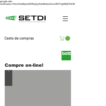
google-site-
verification=Otz1tSwMywvNORq2g16dsMmlvZzIvoU9574gWQ8TeKM
Cesto de compras
Compre on-line!