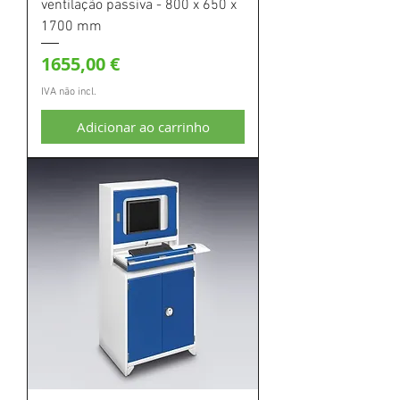
ventilação passiva - 800 x 650 x
1700 mm
Preço
1655,00 €
IVA não incl.
Adicionar ao carrinho