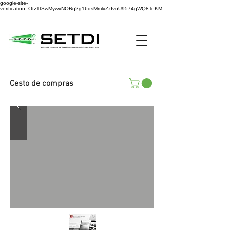
google-site-
verification=Otz1tSwMywvNORq2g16dsMmlvZzIvoU9574gWQ8TeKM
Cesto de compras