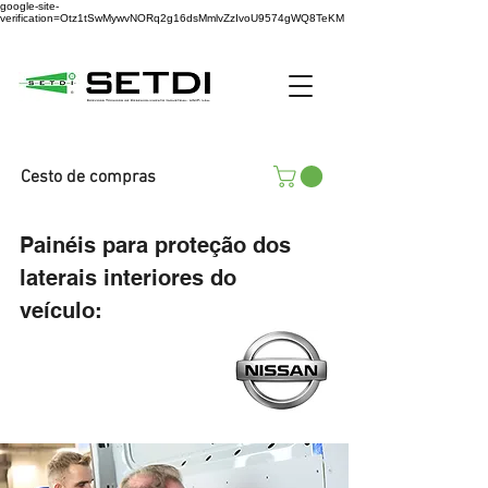
google-site-
verification=Otz1tSwMywvNORq2g16dsMmlvZzIvoU9574gWQ8TeKM
Cesto de compras
Painéis
para proteção dos
laterais interiores do
veículo: