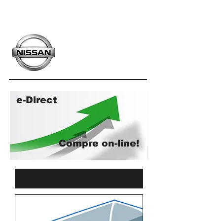
e-Direct
Compre on-line!