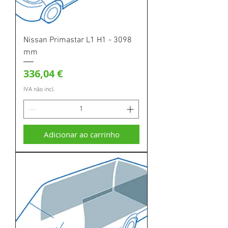
Nissan Primastar L1 H1 - 3098
mm
Preço
336,04 €
IVA não incl.
Adicionar ao carrinho