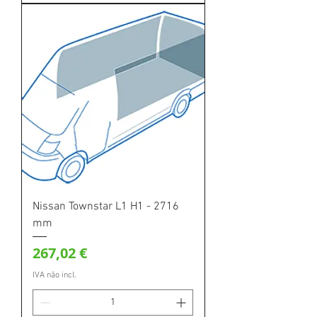
Nissan Townstar L1 H1 - 2716
mm
Preço
267,02 €
IVA não incl.