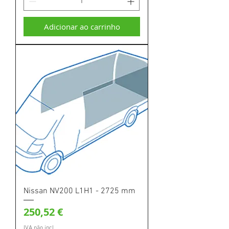
Adicionar ao carrinho
Nissan NV200 L1H1 - 2725 mm
Preço
250,52 €
IVA não incl.