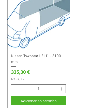
Nissan Townstar L2 H1 - 3100
mm
Preço
335,30 €
IVA não incl.
Adicionar ao carrinho