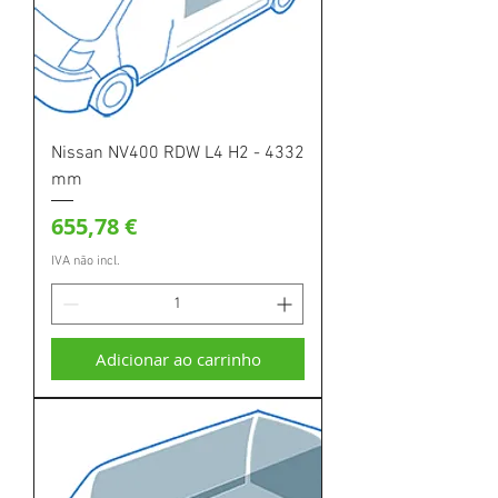
Nissan NV400 RDW L4 H2 - 4332
mm
Preço
655,78 €
IVA não incl.
Adicionar ao carrinho