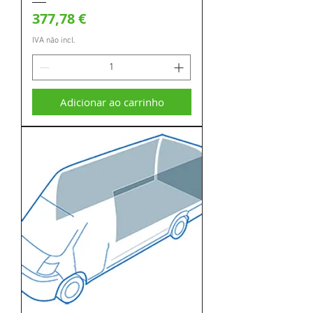
Preço
377,78 €
IVA não incl.
Adicionar ao carrinho