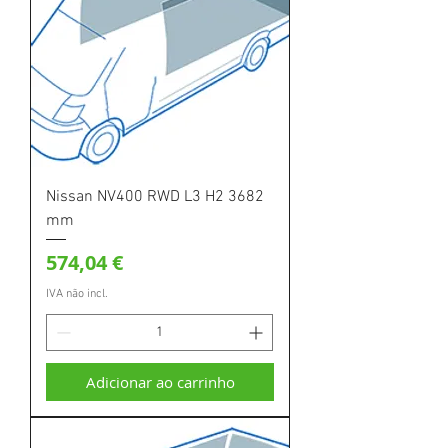
Nissan NV400 RWD L3 H2 3682
mm
Preço
574,04 €
IVA não incl.
Adicionar ao carrinho