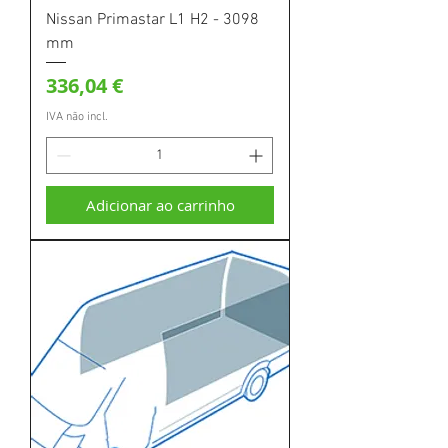
Nissan Primastar L1 H2 - 3098
mm
Preço
336,04 €
IVA não incl.
Adicionar ao carrinho