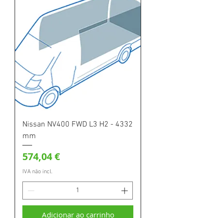
Nissan NV400 FWD L3 H2 - 4332
mm
Preço
574,04 €
IVA não incl.
Adicionar ao carrinho