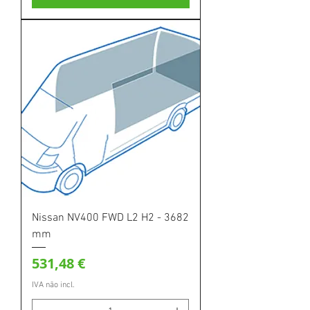
Nissan NV400 FWD L2 H2 - 3682
mm
Preço
531,48 €
IVA não incl.