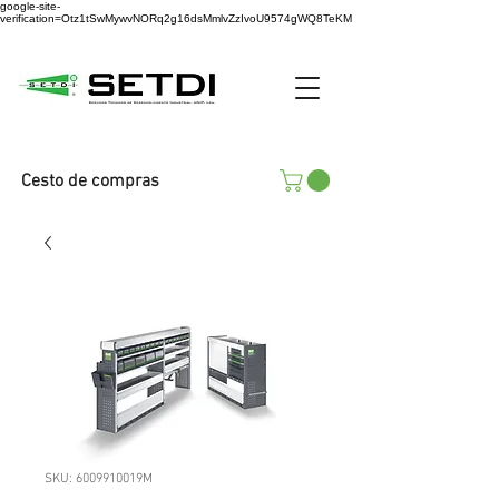
google-site-
verification=Otz1tSwMywvNORq2g16dsMmlvZzIvoU9574gWQ8TeKM
Cesto de compras
SKU: 6009910019M