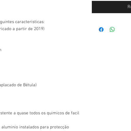
R
guintes caracteristicas:
ricado a partir de 2019)
m
aplacado de Bétula)
istente a quase todos os quimicos de facil
e aluminio instalados para protecção