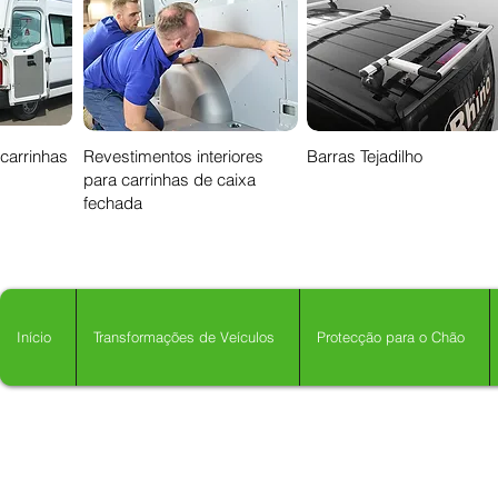
 carrinhas
Revestimentos interiores
Barras Tejadilho
para carrinhas de caixa
fechada
Início
Transformações de Veículos
Protecção para o Chão