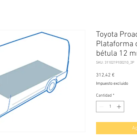
Toyota Proac
Plataforma 
bétula 12 
SKU: 3110219100210_2P
Precio
312,42 €
Impuesto excluido
Cantidad
*
Ag