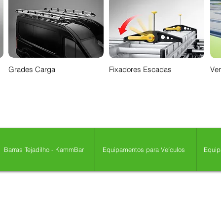
Grades Carga
Fixadores Escadas
Ven
Barras Tejadilho - KammBar
Equipamentos para Veículos
Equip