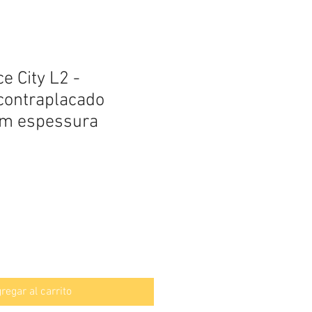
e City L2 -
contraplacado
mm espessura
regar al carrito