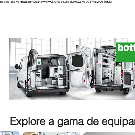
google-site-verification=Otz1tSwMywvNORq2g16dsMmlvZzIvoU9574gWQ8TeKM
Explore a gama de equipam