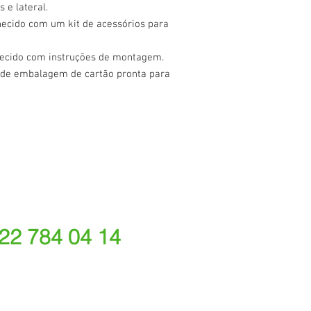
s e lateral.
ecido com um kit de acessórios para
ecido com instruções de montagem.
 de embalagem de cartão pronta para
 22 784 04 14
ede fixa nacional)
rações depende do tarifário acordado com o seu oper