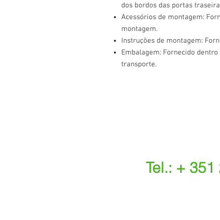
dos bordos das portas traseira
Acessórios de montagem: Forn
montagem.
Instruções de montagem: Forn
Embalagem: Fornecido dentro
transporte.
Tel.: + 351
(Chamada para a r
(O custo das ope