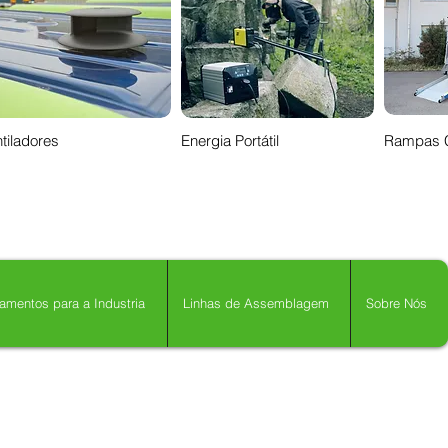
tiladores
Energia Portátil
Rampas 
amentos para a Industria
Linhas de Assemblagem
Sobre Nós