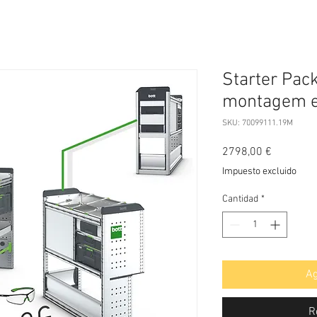
Starter Pac
montagem e
SKU: 70099111.19M
Precio
2798,00 €
Impuesto excluido
Cantidad
*
Ag
R