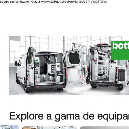
google-site-verification=Otz1tSwMywvNORq2g16dsMmlvZzIvoU9574gWQ8TeKM
Explore a gama de equipam