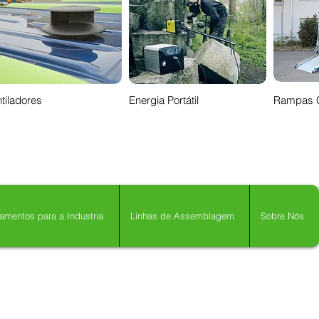
tiladores
Energia Portátil
Rampas 
amentos para a Industria
Linhas de Assemblagem
Sobre Nós