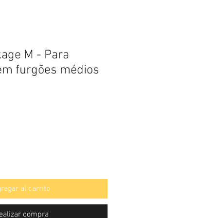
kage M - Para
m furgões médios
regar al carrito
ealizar compra