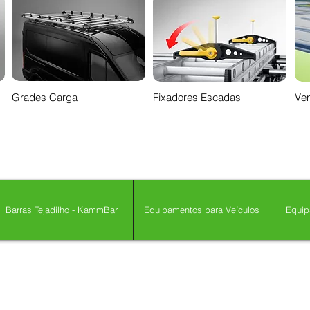
Grades Carga
Fixadores Escadas
Ven
Barras Tejadilho - KammBar
Equipamentos para Veículos
Equip