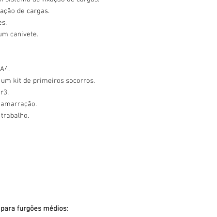
xação de cargas.
es.
um canivete.
A4.
um kit de primeiros socorros.
r3.
e amarração.
 trabalho.
o para furgões médios: