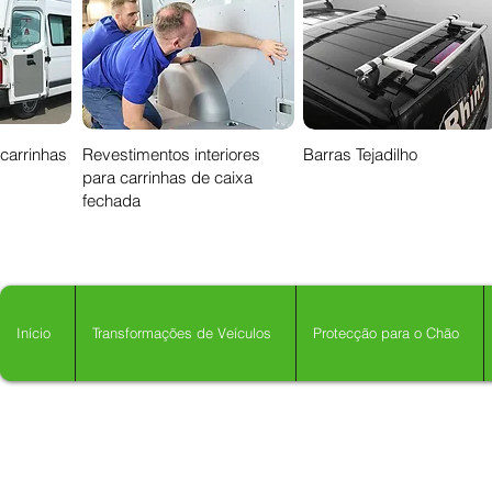
 carrinhas
Revestimentos interiores
Barras Tejadilho
para carrinhas de caixa
fechada
Início
Transformações de Veículos
Protecção para o Chão