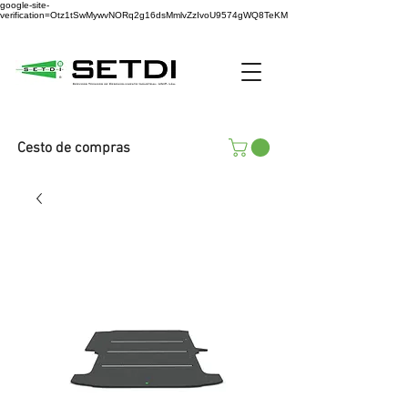
google-site-
verification=Otz1tSwMywvNORq2g16dsMmlvZzIvoU9574gWQ8TeKM
Cesto de compras