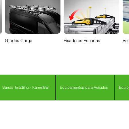
Grades Carga
Fixadores Escadas
Ven
Barras Tejadilho - KammBar
Equipamentos para Veículos
Equip