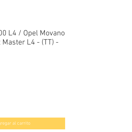
00 L4 / Opel Movano
 Master L4 - (TT) -
regar al carrito