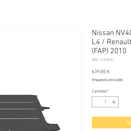
Nissan NV4
L4 / Renault
(FAP) 2010
SKU: 11310141
Precio
639,00 €
Impuesto excluido
Cantidad
*
Ag