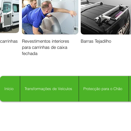
 carrinhas
Revestimentos interiores
Barras Tejadilho
para carrinhas de caixa
fechada
Início
Transformações de Veículos
Protecção para o Chão