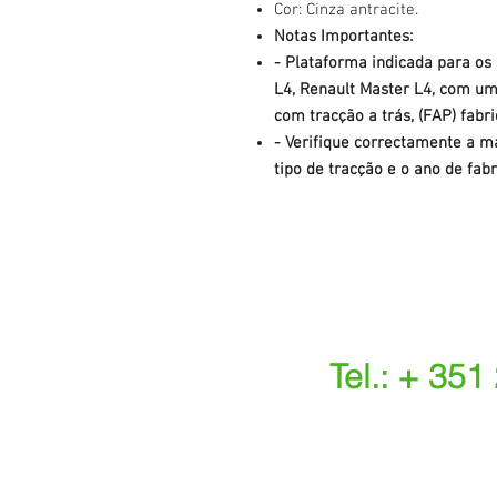
Cor: Cinza antracite.
Notas Importantes:
- Plataforma indicada para os
L4, Renault Master L4, com um
com tracção a trás, (FAP) fabr
- Verifique correctamente a ma
tipo de tracção e o ano de fabr
Tel.: + 351
(Chamada para a r
(O custo das ope
s.