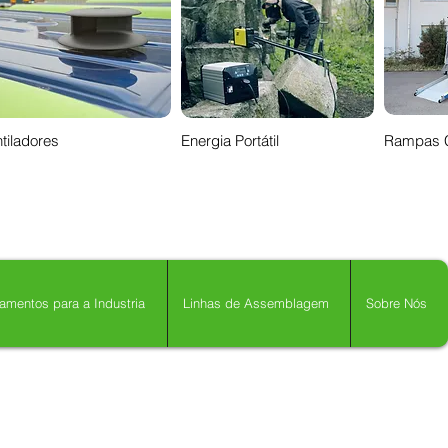
tiladores
Energia Portátil
Rampas 
amentos para a Industria
Linhas de Assemblagem
Sobre Nós