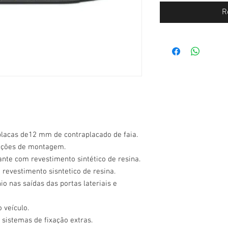
R
placas de12 mm de contraplacado de faia.
ruções de montagem.
ante com revestimento sintético de resina.
 revestimento sisntetico de resina.
o nas saídas das portas lateriais e
 veículo.
 sistemas de fixação extras.