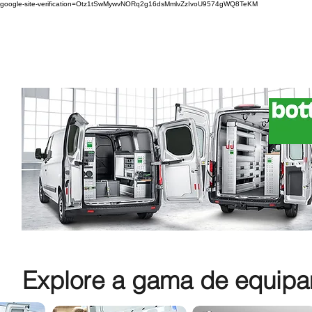
google-site-verification=Otz1tSwMywvNORq2g16dsMmlvZzIvoU9574gWQ8TeKM
Explore a gama de equipam