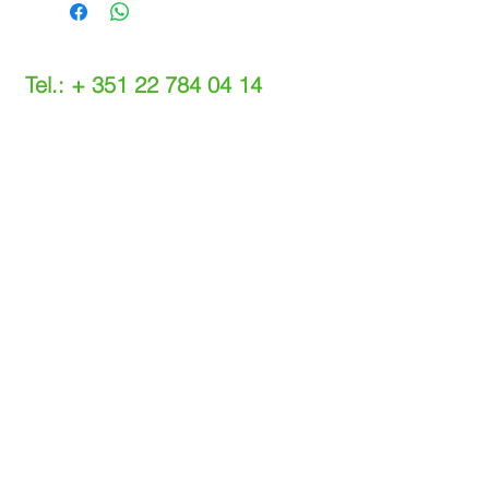
Tel.: +
351 22 784 04 14
(Chamada para a rede fixa nacional)
(O custo das operações depende do tarifário
acordado com o seu operador)
Email:
info@setdi.pt
Atendimento ao cliente
Contato > /
Frete >
Trocas > /
Pagamento e Garantia >