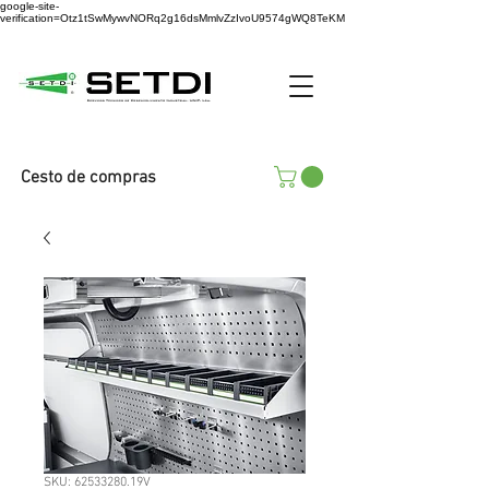
google-site-
verification=Otz1tSwMywvNORq2g16dsMmlvZzIvoU9574gWQ8TeKM
Cesto de compras
SKU: 62533280.19V