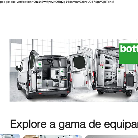
google-site-verification=Otz1tSwMywvNORq2g16dsMmlvZzIvoU9574gWQ8TeKM
Explore a gama de equipam