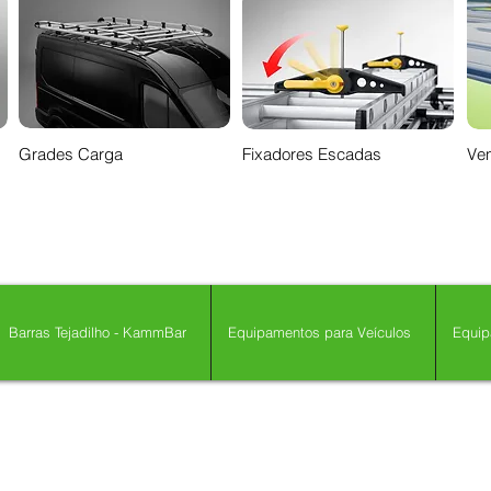
Grades Carga
Fixadores Escadas
Ven
Barras Tejadilho - KammBar
Equipamentos para Veículos
Equip