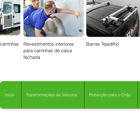
 carrinhas
Revestimentos interiores
Barras Tejadilho
para carrinhas de caixa
fechada
Início
Transformações de Veículos
Protecção para o Chão