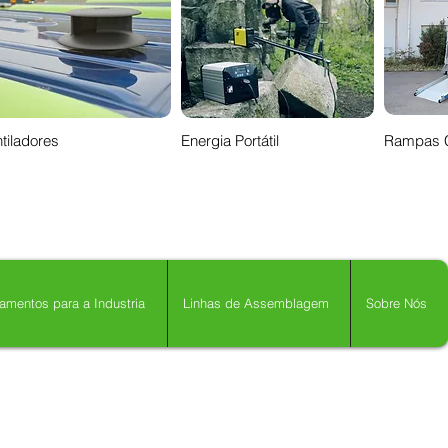
tiladores
Energia Portátil
Rampas 
amentos para a Industria
Linhas de Assemblagem
Sobre Nós