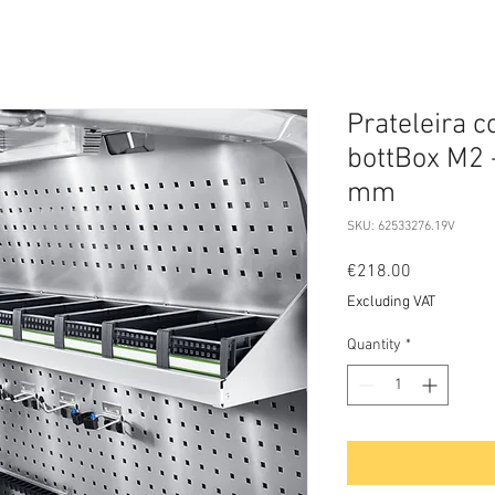
Prateleira 
bottBox M2 
mm
SKU: 62533276.19V
Price
€218.00
Excluding VAT
Quantity
*