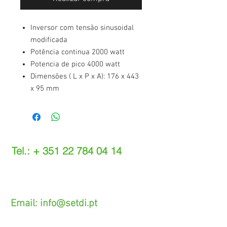
Inversor com tensão sinusoidal
modificada
Potência continua 2000 watt
Potencia de pico 4000 watt
Dimensões ( L x P x A): 176 x 443
x 95 mm
Tel.: +
351 22 784 04 14
(Chamada para a rede fixa nacional)
(O custo das operações depende do tarifário
acordado com o seu operador)
Email:
info@setdi.pt