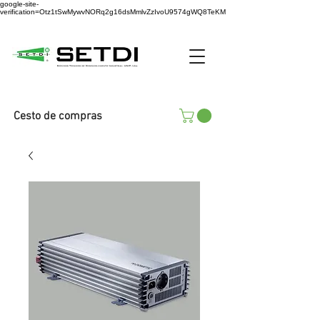
google-site-
verification=Otz1tSwMywvNORq2g16dsMmlvZzIvoU9574gWQ8TeKM
Cesto de compras