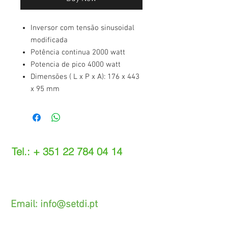
Inversor com tensão sinusoidal
modificada
Potência continua 2000 watt
Potencia de pico 4000 watt
Dimensões ( L x P x A): 176 x 443
x 95 mm
Tel.: +
351 22 784 04 14
(Chamada para a rede fixa nacional)
(O custo das operações depende do tarifário
acordado com o seu operador)
Email:
info@setdi.pt