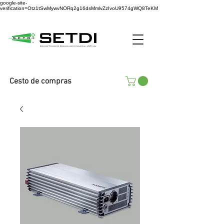
google-site-
verification=Otz1tSwMywvNORq2g16dsMmlvZzIvoU9574gWQ8TeKM
Cesto de compras