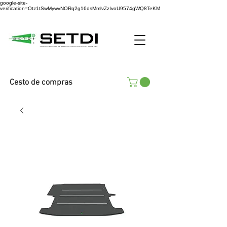
google-site-
verification=Otz1tSwMywvNORq2g16dsMmlvZzIvoU9574gWQ8TeKM
Cesto de compras