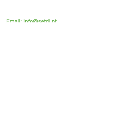
(O custo das operações depende do tarifário
acordado com o seu operador)
Email:
info@setdi.pt
Atendimento ao cliente
Contato > /
Frete >
Trocas > /
Pagamento e Garantia >
SETDI, Unip. Lda.
Zona Industrial Das Lages.