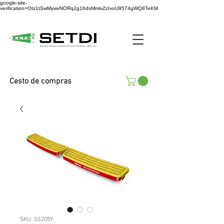
google-site-
verification=Otz1tSwMywvNORq2g16dsMmlvZzIvoU9574gWQ8TeKM
Cesto de compras
SKU: SS205Y