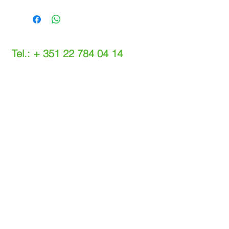
Tel.: +
351 22 784 04 14
(Chamada para a rede fixa nacional)
(O custo das operações depende do tarifário
acordado com o seu operador)
Email:
info@setdi.pt
Atendimento ao cliente
Contato > /
Frete >
Trocas > /
Pagamento e Garantia >