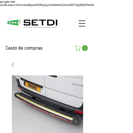
google-site-
verification=Otz1tSwMywvNORq2g16dsMmlvZzIvoU9574gWQ8TeKM
Cesto de compras