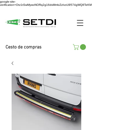
google-site-
verification=Otz1tSwMywvNORq2g16dsMmlvZzIvoU9574gWQ8TeKM
Cesto de compras