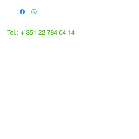
Tel.: +
351 22 784 04 14
(Chamada para a rede fixa nacional)
(O custo das operações depende do tarifário
acordado com o seu operador)
Email:
info@setdi.pt
Atendimento ao cliente
Contato > /
Frete >
Trocas > /
Pagamento e Garantia >