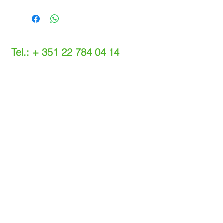
Tel.: +
351 22 784 04 14
(Chamada para a rede fixa nacional)
(O custo das operações depende do tarifário
acordado com o seu operador)
Email:
info@setdi.pt
Atendimento ao cliente
Contato > /
Frete >
Trocas > /
Pagamento e Garantia >