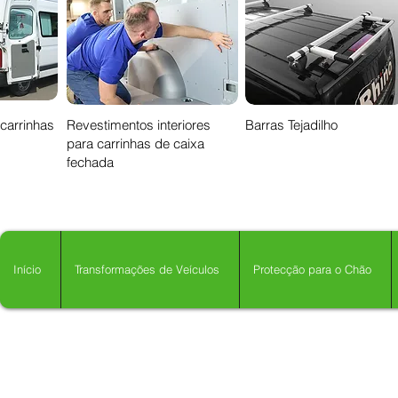
 carrinhas
Revestimentos interiores
Barras Tejadilho
para carrinhas de caixa
fechada
Início
Transformações de Veículos
Protecção para o Chão