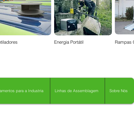
tiladores
Energia Portátil
Rampas 
amentos para a Industria
Linhas de Assemblagem
Sobre Nós