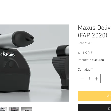
Maxus Delive
(FAP 2020)
SKU: XC3PR
Precio
411,90 €
Impuesto excluido
Cantidad
*
Ag
R