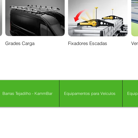
Grades Carga
Fixadores Escadas
Ven
Barras Tejadilho - KammBar
Equipamentos para Veículos
Equip