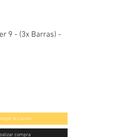
r 9 - (3x Barras) -
regar al carrito
ealizar compra