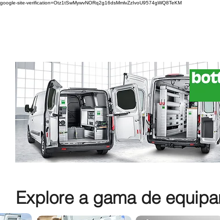
google-site-verification=Otz1tSwMywvNORq2g16dsMmlvZzIvoU9574gWQ8TeKM
Explore a gama de equipam