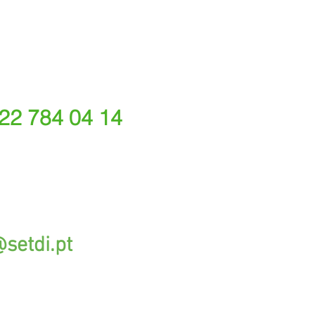
 22 784 04 14
ede fixa nacional)
rações depende do tarifário acordado com o seu oper
@setdi.pt