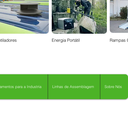
tiladores
Energia Portátil
Rampas 
amentos para a Industria
Linhas de Assemblagem
Sobre Nós