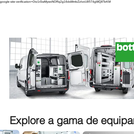
google-site-verification=Otz1tSwMywvNORq2g16dsMmlvZzIvoU9574gWQ8TeKM
Explore a gama de equipam