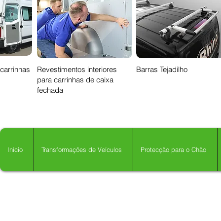
 carrinhas
Revestimentos interiores
Barras Tejadilho
para carrinhas de caixa
fechada
Início
Transformações de Veículos
Protecção para o Chão