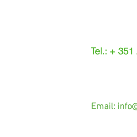
Tel.: + 351
(Chamada para a r
(O custo das ope
s.
G
Email:
info