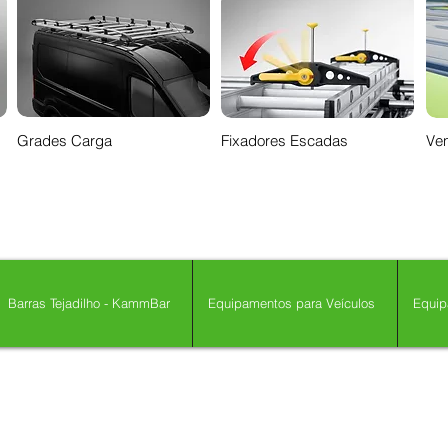
Grades Carga
Fixadores Escadas
Ven
Barras Tejadilho - KammBar
Equipamentos para Veículos
Equip