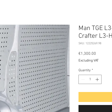
Man TGE L3
Crafter L3-
SKU: 12225269.98
Price
€1,300.00
Excluding VAT
Quantity
*