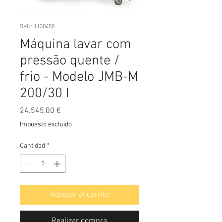
SKU: 1130450
Máquina lavar com
pressão quente /
frio - Modelo JMB-M
200/30 I
Precio
24.545,00 €
Impuesto excluido
Cantidad
*
Agregar al carrito
Realizar compra