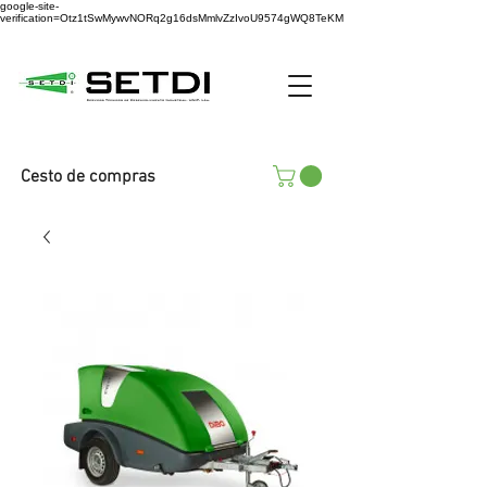
google-site-
verification=Otz1tSwMywvNORq2g16dsMmlvZzIvoU9574gWQ8TeKM
Cesto de compras