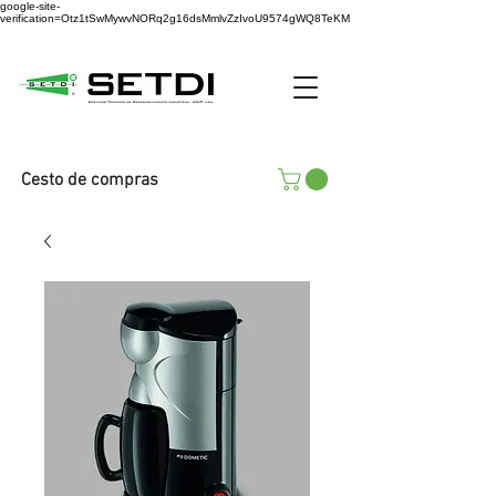
google-site-
verification=Otz1tSwMywvNORq2g16dsMmlvZzIvoU9574gWQ8TeKM
Cesto de compras