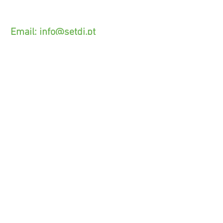
(O custo das operações depende do tarifário
acordado com o seu operador)
Email:
info@setdi.pt
Atendimento ao cliente
Contato > /
Frete >
Trocas > /
Pagamento e Garantia >
SETDI, Unip. Lda.
Zona Industrial Das Lages.