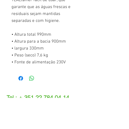
TEALtainer fácil de usar, que
garante que as águas frescas e
residuais sejam mantidas
separadas e com higiene.
• Altura total 990mm
• Altura para a bacia 900mm
• largura 330mm
• Peso (seco) 7,6 kg
• Fonte de alimentação 230V
Tel.: +
351 22 784 04 14
(Chamada para a rede fixa nacional)
(O custo das operações depende do tarifário
acordado com o seu operador)
Email:
info@setdi.pt