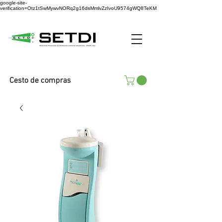
google-site-
verification=Otz1tSwMywvNORq2g16dsMmlvZzIvoU9574gWQ8TeKM
Cesto de compras