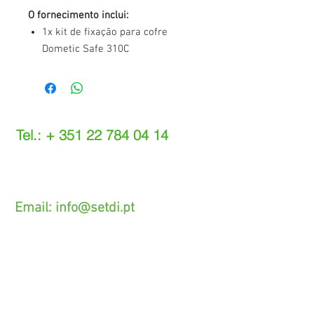
O fornecimento inclui:
1x kit de fixação para cofre
Dometic Safe 310C
Tel.: +
351 22 784 04 14
(Chamada para a rede fixa nacional)
(O custo das operações depende do tarifário
acordado com o seu operador)
Email:
info@setdi.pt
Atendimento ao cliente
Contato > /
Frete >
Trocas > /
Pagamento e Garantia >