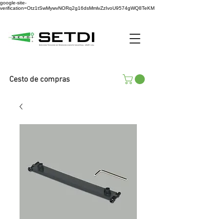
google-site-
verification=Otz1tSwMywvNORq2g16dsMmlvZzIvoU9574gWQ8TeKM
Cesto de compras