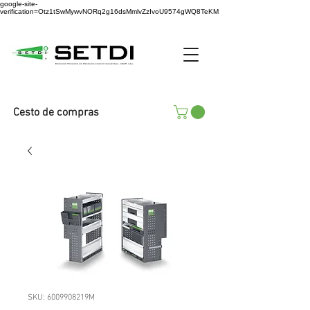
google-site-
verification=Otz1tSwMywvNORq2g16dsMmlvZzIvoU9574gWQ8TeKM
Cesto de compras
SKU: 6009908219M