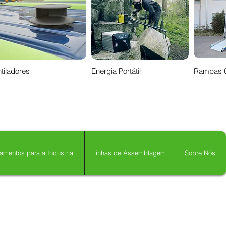
tiladores
Energia Portátil
Rampas 
amentos para a Industria
Linhas de Assemblagem
Sobre Nós