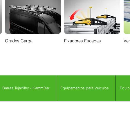
Grades Carga
Fixadores Escadas
Ven
Barras Tejadilho - KammBar
Equipamentos para Veículos
Equip