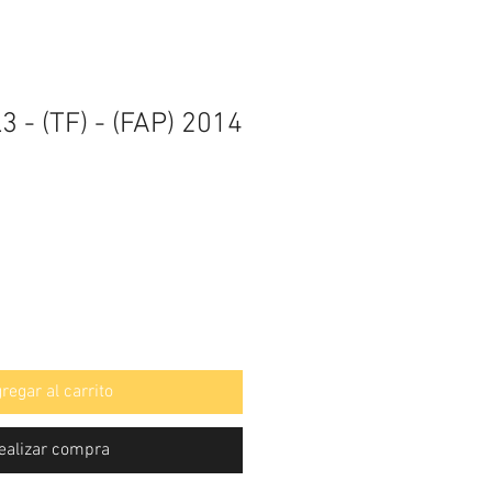
L3 - (TF) - (FAP) 2014
regar al carrito
ealizar compra