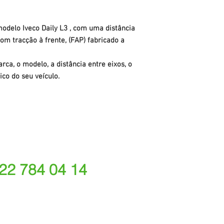
modelo Iveco Daily L3 , com uma distância
om tracção à frente, (FAP) fabricado a
rca, o modelo, a distância entre eixos, o
ico do seu veículo.
 22 784 04 14
ede fixa nacional)
rações depende do tarifário acordado com o seu oper