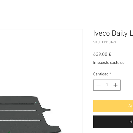
Iveco Daily 
SKU: 11310163
Precio
639,00 €
Impuesto excluido
Cantidad
*
Ag
R