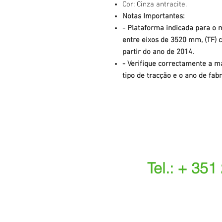
Cor: Cinza antracite.
Notas Importantes:
- Plataforma indicada para o 
entre eixos de 3520 mm, (TF) c
partir do ano de 2014.
- Verifique correctamente a ma
tipo de tracção e o ano de fabr
Tel.: + 351
(Chamada para a r
(O custo das ope
s.