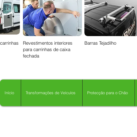
 carrinhas
Revestimentos interiores
Barras Tejadilho
para carrinhas de caixa
fechada
Início
Transformações de Veículos
Protecção para o Chão