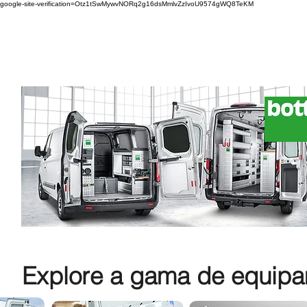
google-site-verification=Otz1tSwMywvNORq2g16dsMmlvZzIvoU9574gWQ8TeKM
Explore a gama de equipam