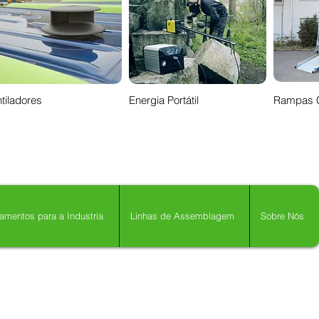
tiladores
Energia Portátil
Rampas 
amentos para a Industria
Linhas de Assemblagem
Sobre Nós