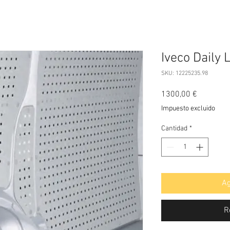
Iveco Daily 
SKU: 12225235.98
Precio
1300,00 €
Impuesto excluido
Cantidad
*
Ag
R