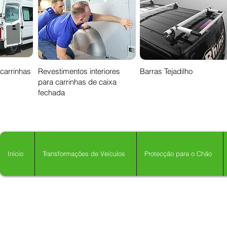
 carrinhas
Revestimentos interiores
Barras Tejadilho
para carrinhas de caixa
fechada
Início
Transformações de Veículos
Protecção para o Chão