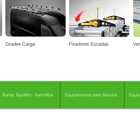
Grades Carga
Fixadores Escadas
Ven
Barras Tejadilho - KammBar
Equipamentos para Veículos
Equip