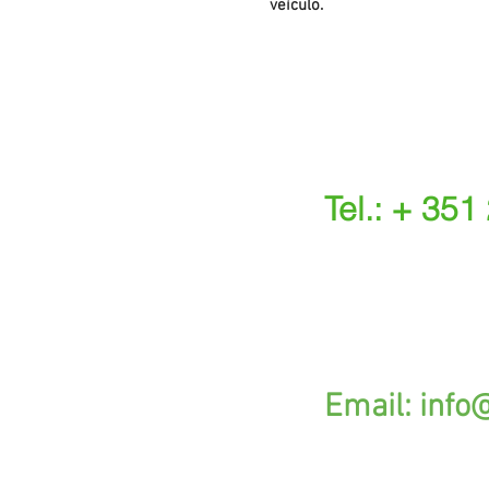
veículo.
Tel.: + 351
(Chamada para a r
(O custo das ope
s.
G
Email:
info