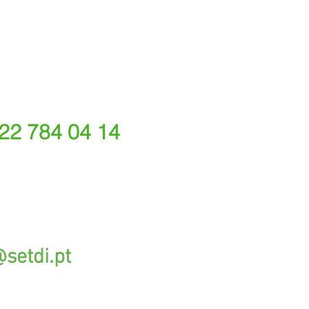
 22 784 04 14
ede fixa nacional)
rações depende do tarifário acordado com o seu oper
@setdi.pt