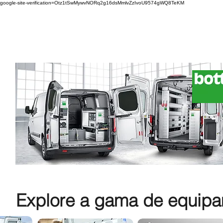
google-site-verification=Otz1tSwMywvNORq2g16dsMmlvZzIvoU9574gWQ8TeKM
Explore a gama de equipam