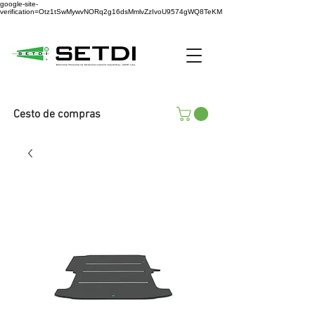
google-site-
verification=Otz1tSwMywvNORq2g16dsMmlvZzIvoU9574gWQ8TeKM
Cesto de compras