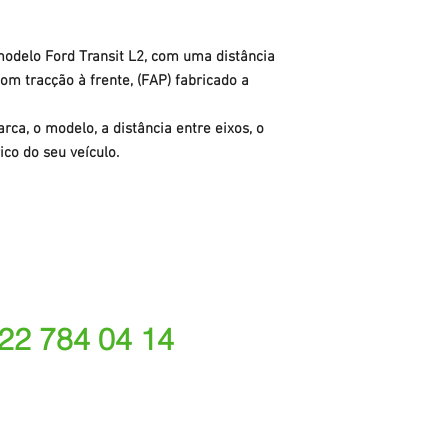
modelo Ford Transit L2, com uma distância
om tracção à frente, (FAP) fabricado a
rca, o modelo, a distância entre eixos, o
ico do seu veículo.
 22 784 04 14
ede fixa nacional)
rações depende do tarifário acordado com o seu oper