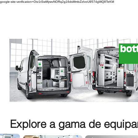
google-site-verification=Otz1tSwMywvNORq2g16dsMmlvZzIvoU9574gWQ8TeKM
Explore a gama de equipam