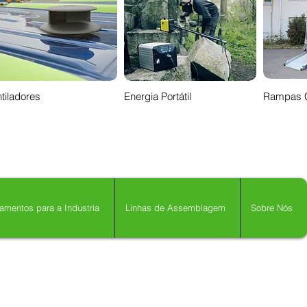
tiladores
Energia Portátil
Rampas 
amentos para a Industria
Linhas de Assemblagem
Sobre Nós