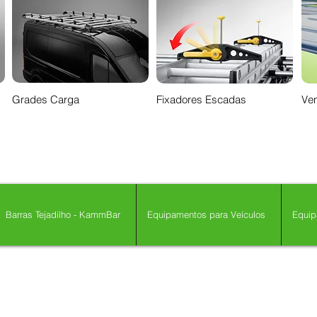
Grades Carga
Fixadores Escadas
Ven
Barras Tejadilho - KammBar
Equipamentos para Veículos
Equip