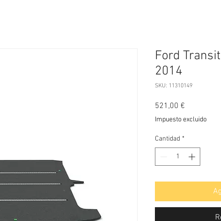
Ford Transit 
2014
SKU: 11310149
Precio
521,00 €
Impuesto excluido
Cantidad
*
Ag
R