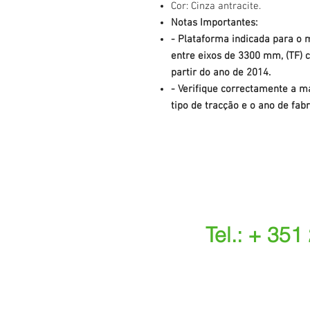
Cor: Cinza antracite.
Notas Importantes:
- Plataforma indicada para o 
entre eixos de 3300 mm, (TF) c
partir do ano de 2014.
- Verifique correctamente a ma
tipo de tracção e o ano de fabr
Tel.: + 351
(Chamada para a r
(O custo das ope
s.