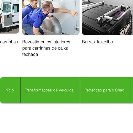
 carrinhas
Revestimentos interiores
Barras Tejadilho
para carrinhas de caixa
fechada
Início
Transformações de Veículos
Protecção para o Chão