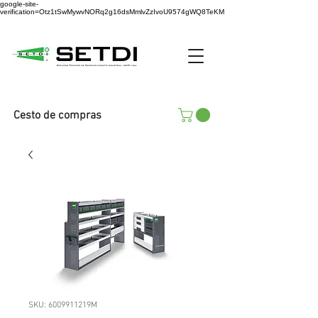
google-site-
verification=Otz1tSwMywvNORq2g16dsMmlvZzIvoU9574gWQ8TeKM
Cesto de compras
SKU: 6009911219M