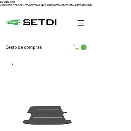
google-site-
verification=Otz1tSwMywvNORq2g16dsMmlvZzIvoU9574gWQ8TeKM
Cesto de compras