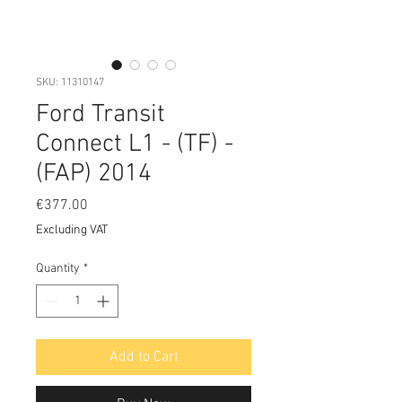
SKU: 11310147
Ford Transit
Connect L1 - (TF) -
(FAP) 2014
Price
€377.00
Excluding VAT
Quantity
*
Add to Cart