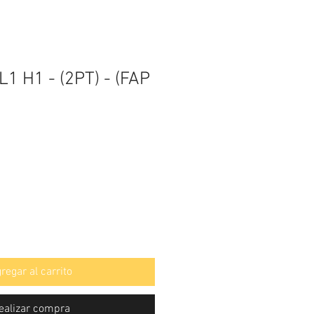
 L1 H1 - (2PT) - (FAP
regar al carrito
ealizar compra