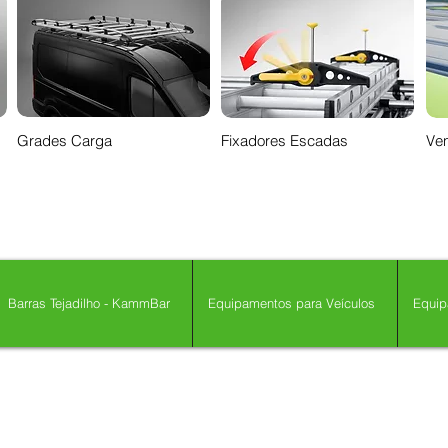
Grades Carga
Fixadores Escadas
Ven
Barras Tejadilho - KammBar
Equipamentos para Veículos
Equip