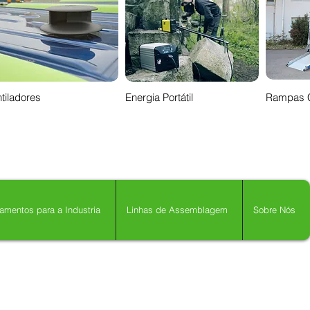
tiladores
Energia Portátil
Rampas 
amentos para a Industria
Linhas de Assemblagem
Sobre Nós