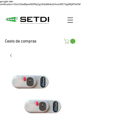
google-site-
verification=Otz1tSwMywvNORq2g16dsMmlvZzIvoU9574gWQ8TeKM
Cesto de compras