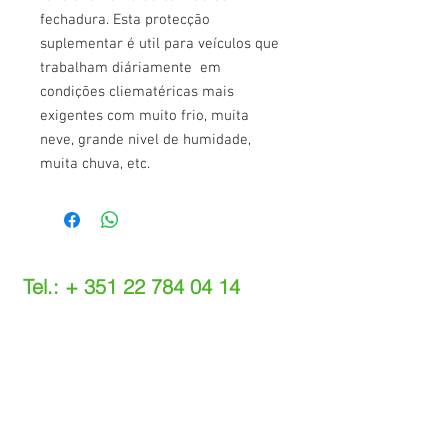
fechadura. Esta protecção
suplementar é util para veículos que
trabalham diáriamente em
condições cliematéricas mais
exigentes com muito frio, muita
neve, grande nivel de humidade,
muita chuva, etc.
Tel.: +
351 22 784 04 14
(Chamada para a rede fixa nacional)
(O custo das operações depende do tarifário
acordado com o seu operador)
Email:
info@setdi.pt