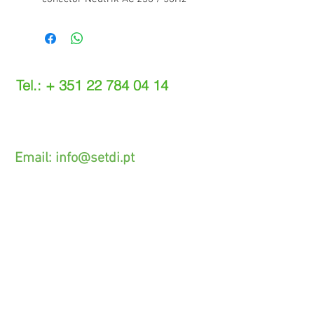
Tel.: +
351 22 784 04 14
(Chamada para a rede fixa nacional)
(O custo das operações depende do tarifário
acordado com o seu operador)
Email:
info@setdi.pt
Atendimento ao cliente
Contato > /
Frete >
Trocas > /
Pagamento e Garantia >