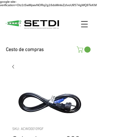
google-site-
verification=Otz1tSwMywvNORq2g16dsMmlvZzIvoU9574gWQ8TeKM
Cesto de compras
SKU: ACWO00109GF