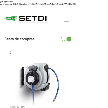
google-site-
verification=Otz1tSwMywvNORq2g16dsMmlvZzIvoU9574gWQ8TeKM
Cesto de compras
SKU: 821100