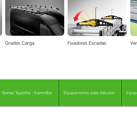
Grades Carga
Fixadores Escadas
Ven
Barras Tejadilho - KammBar
Equipamentos para Veículos
Equip