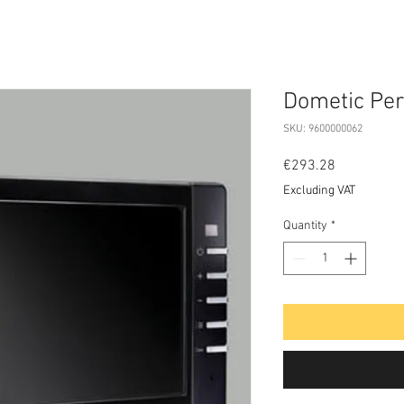
Dometic Per
SKU: 9600000062
Price
€293.28
Excluding VAT
Quantity
*