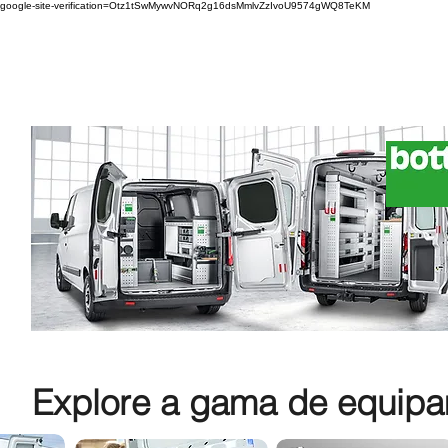
google-site-verification=Otz1tSwMywvNORq2g16dsMmlvZzIvoU9574gWQ8TeKM
Explore a gama de equipam