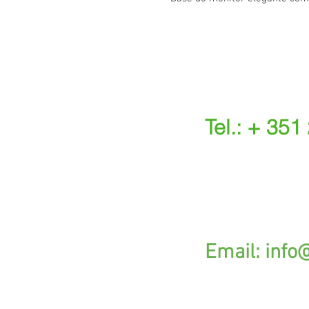
Tel.: + 351
(Chamada para a r
(O custo das ope
s.
G
Email:
info