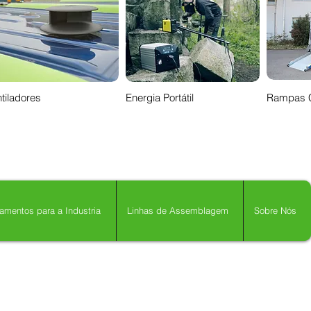
tiladores
Energia Portátil
Rampas 
amentos para a Industria
Linhas de Assemblagem
Sobre Nós