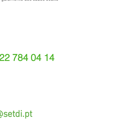
 22 784 04 14
ede fixa nacional)
rações depende do tarifário acordado com o seu oper
@setdi.pt