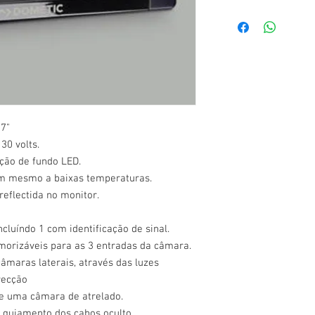
 7"
30 volts.
ação de fundo LED.
em mesmo a baixas temperaturas.
eflectida no monitor.
cluíndo 1 com identificação de sinal.
orizáveis para as 3 entradas da câmara.
âmaras laterais, através das luzes
recção
e uma câmara de atrelado.
 guiamento dos cabos oculto