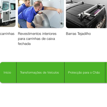
 carrinhas
Revestimentos interiores
Barras Tejadilho
para carrinhas de caixa
fechada
Início
Transformações de Veículos
Protecção para o Chão