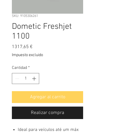
SKU: 9105306261
Dometic Freshjet
1100
Precio
1317,65 €
Impuesto excluido
Cantidad
*
Agregar al carrito
Realizar compra
Ideal para veículos até um máx