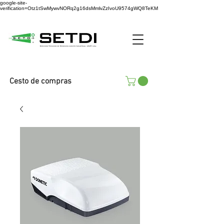
google-site-
verification=Otz1tSwMywvNORq2g16dsMmlvZzIvoU9574gWQ8TeKM
Cesto de compras