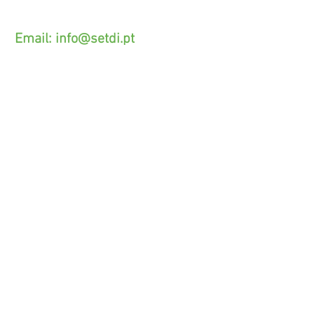
(O custo das operações depende do tarifário
acordado com o seu operador)
Email:
info@setdi.pt
Atendimento ao cliente
Contato > /
Frete >
Trocas > /
Pagamento e Garantia >
SETDI, Unip. Lda.
Zona Industrial Das Lages.