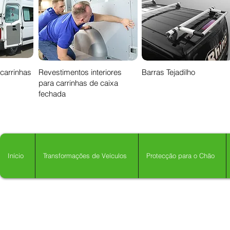
 carrinhas
Revestimentos interiores
Barras Tejadilho
para carrinhas de caixa
fechada
Início
Transformações de Veículos
Protecção para o Chão