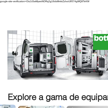
google-site-verification=Otz1tSwMywvNORq2g16dsMmlvZzIvoU9574gWQ8TeKM
Explore a gama de equipam