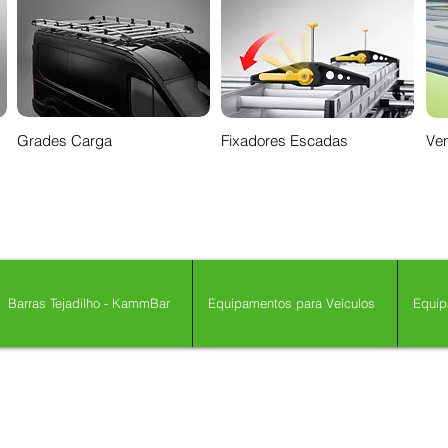
Grades Carga
Fixadores Escadas
Ven
Barras Tejadilho - KammBar
Equipamentos para Veículos
Equip