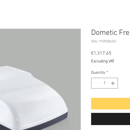
Dometic Fre
SKU: 9105306261
Price
€1,317.65
Excluding VAT
Quantity
*