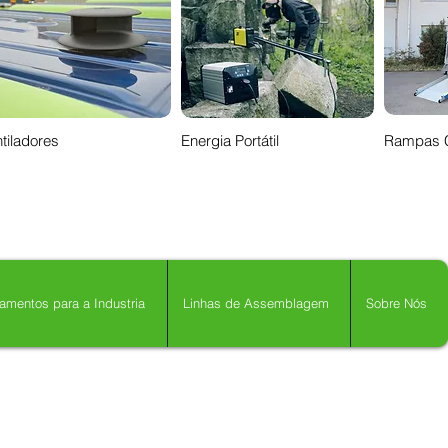
tiladores
Energia Portátil
Rampas 
amentos para a Industria
Linhas de Assemblagem
Sobre Nós