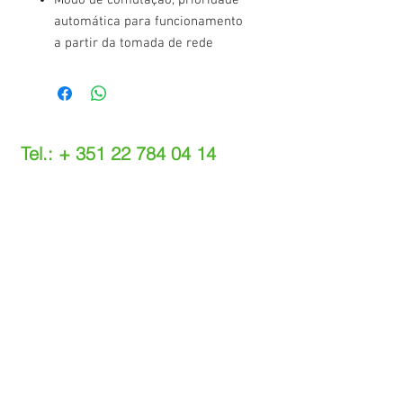
Modo de comutação, prioridade
automática para funcionamento
a partir da tomada de rede
Tel.: +
351 22 784 04 14
(Chamada para a rede fixa nacional)
(O custo das operações depende do tarifário
acordado com o seu operador)
Email:
info@setdi.pt
Atendimento ao cliente
Contato > /
Frete >
Trocas > /
Pagamento e Garantia >