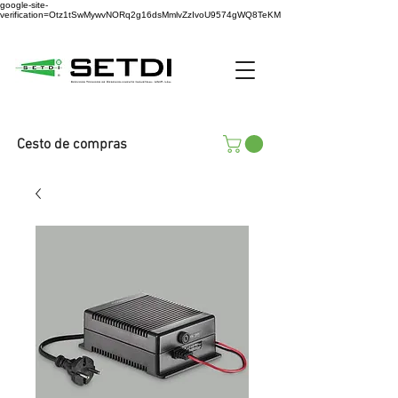
google-site-
verification=Otz1tSwMywvNORq2g16dsMmlvZzIvoU9574gWQ8TeKM
Cesto de compras