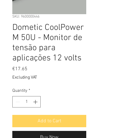
SKU: 9600000446
Dometic CoolPower
M 50U - Monitor de
tensão para
aplicações 12 volts
Price
€17.65
Excluding VAT
Quantity
*
Add to Cart
Buy Now