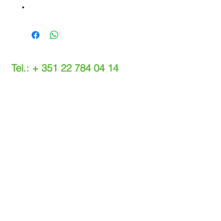
Tel.: +
351 22 784 04 14
(Chamada para a rede fixa nacional)
(O custo das operações depende do tarifário
acordado com o seu operador)
Email:
info@setdi.pt
Atendimento ao cliente
Contato > /
Frete >
Trocas > /
Pagamento e Garantia >