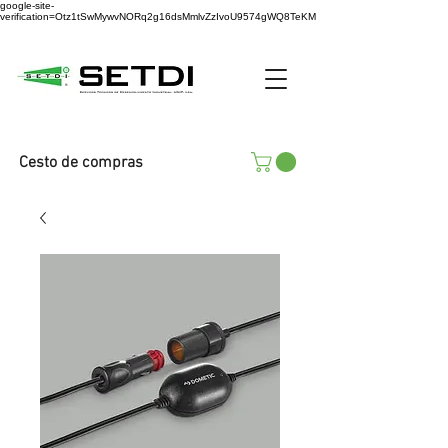
google-site-
verification=Otz1tSwMywvNORq2g16dsMmlvZzIvoU9574gWQ8TeKM
Cesto de compras