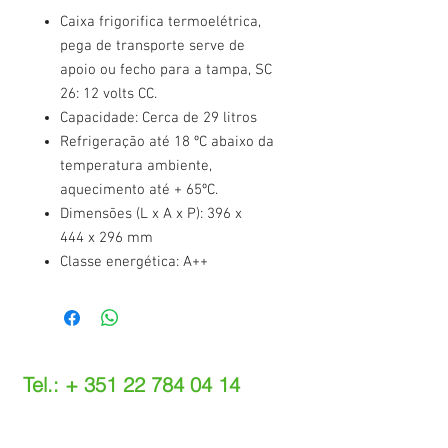
Caixa frigorifica termoelétrica,
pega de transporte serve de
apoio ou fecho para a tampa, SC
26: 12 volts CC.
Capacidade: Cerca de 29 litros
Refrigeração até 18 ºC abaixo da
temperatura ambiente,
aquecimento até + 65ºC.
Dimensões (L x A x P): 396 x
444 x 296 mm
Classe energética: A++
Tel.: +
351 22 784 04 14
(Chamada para a rede fixa nacional)
(O custo das operações depende do tarifário