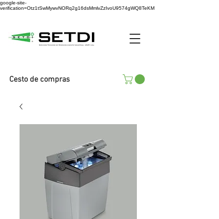
google-site-
verification=Otz1tSwMywvNORq2g16dsMmlvZzIvoU9574gWQ8TeKM
Cesto de compras