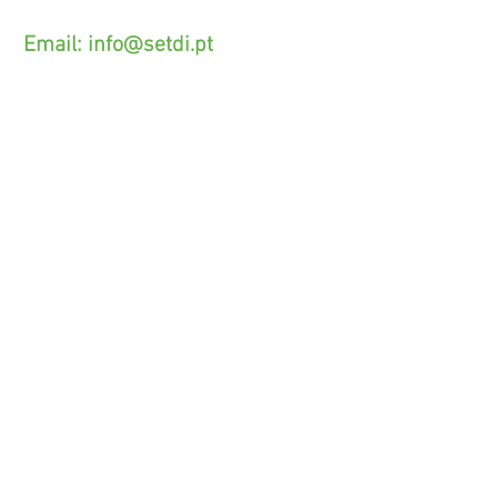
acordado com o seu operador)
Email:
info@setdi.pt
Atendimento ao cliente
Contato > /
Frete >
Trocas > /
Pagamento e Garantia >
SETDI, Unip. Lda.
Zona Industrial Das Lages.
Rua Beco das Lages, 95.